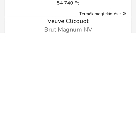
54 740 Ft
Termék megtekintése
Veuve Clicquot
Brut Magnum NV
1.5l
54 630 Ft