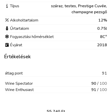
Típus
száraz,
testes,
Prestige Cuvée,
champagne pezsgő
Alkoholtartalom
12%
Űrtartalom
0.75l
Fogyasztási hőmérséklet
8C°
Évjárat
2018
Értékelések
átlag
pont
91
Wine Spectator
90
/
100
Wine Enthusiast
91
/
100
55 740 Ft