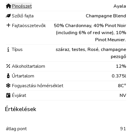
Pincészet
Ayala
Szőlő fajta
Champagne Blend
Fajtaösszetevők
50% Chardonnay, 40% Pinot Noir
(including 6% of red wine), 10%
Pinot Meunier.
Típus
száraz,
testes,
Rosé,
champagne
pezsgő
Alkoholtartalom
12%
Űrtartalom
0.375l
Fogyasztási hőmérséklet
8C°
Évjárat
NV
Értékelések
átlag
pont
91