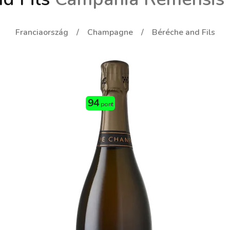
Franciaország
Champagne
Béréche and Fils
94
pont