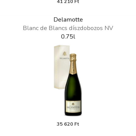
41 210 Ft
Delamotte
Blanc de Blancs díszdobozos NV
0.75l
35 620 Ft