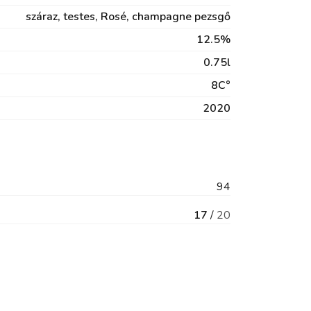
száraz,
testes,
Rosé,
champagne pezsgő
12.5%
0.75l
8C°
2020
94
17
/
20