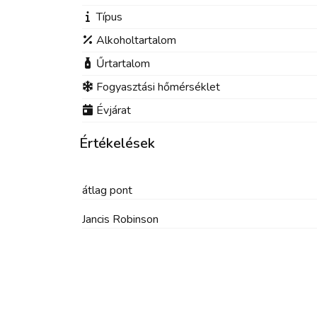
Típus
Alkoholtartalom
Űrtartalom
Fogyasztási hőmérséklet
Évjárat
Értékelések
átlag
pont
Jancis Robinson