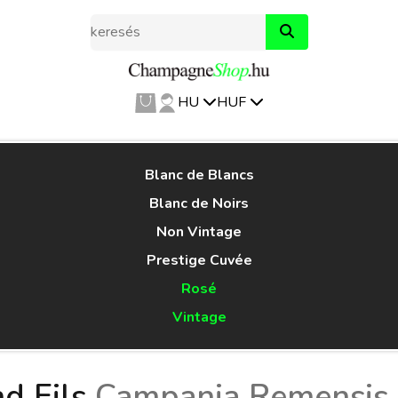
HU
HUF
Blanc de Blancs
Blanc de Noirs
Non Vintage
Prestige Cuvée
Rosé
Vintage
nd Fils
Campania Remensis