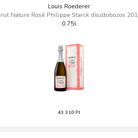
Louis Roederer
rut Nature Rosé Philippe Starck díszdobozos 20
0.75l
43 310 Ft