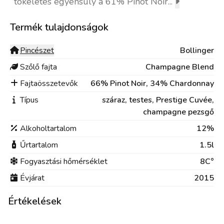
tökéletes egyensúly a 61% Pinot Noir...
Termék tulajdonságok
Pincészet
Bollinger
Szőlő fajta
Champagne Blend
Fajtaösszetevők
66% Pinot Noir, 34% Chardonnay
Típus
száraz,
testes,
Prestige Cuvée,
champagne pezsgő
Alkoholtartalom
12%
Űrtartalom
1.5l
Fogyasztási hőmérséklet
8C°
Évjárat
2015
Értékelések