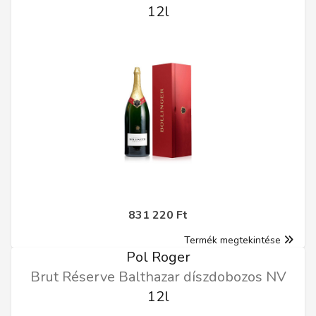
12l
831 220 Ft
Termék megtekintése
Pol Roger
Brut Réserve Balthazar díszdobozos NV
12l