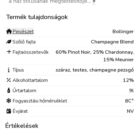
a ház stílusának megtestesítője....
Termék tulajdonságok
Pincészet
Bollinger
Szőlő fajta
Champagne Blend
Fajtaösszetevők
60% Pinot Noir, 25% Chardonnay,
15% Meunier
Típus
száraz,
testes,
champagne pezsgő
Alkoholtartalom
12%
Űrtartalom
9l
Fogyasztási hőmérséklet
8C°
Évjárat
NV
Értékelések