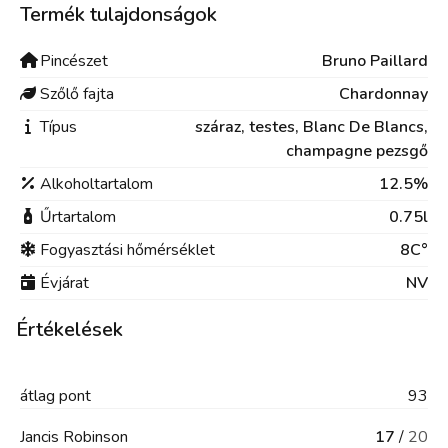
Termék tulajdonságok
Pincészet
Bruno Paillard
Szőlő fajta
Chardonnay
Típus
száraz,
testes,
Blanc De Blancs,
champagne pezsgő
Alkoholtartalom
12.5%
Űrtartalom
0.75l
Fogyasztási hőmérséklet
8C°
Évjárat
NV
Értékelések
átlag
pont
93
Jancis Robinson
17
/
20