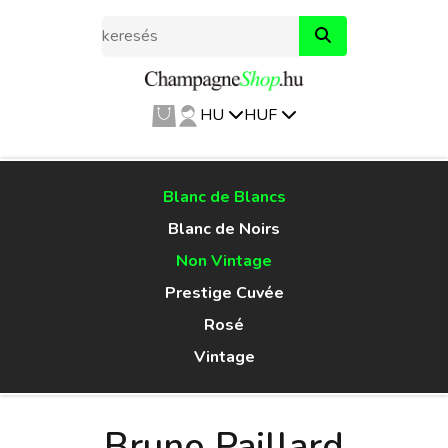
HU
HUF
Blanc de Blancs
Blanc de Noirs
Non Vintage
Prestige Cuvée
Rosé
Vintage
Bruno Paillard