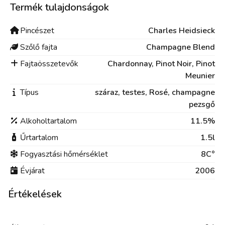
Termék tulajdonságok
Pincészet
Charles Heidsieck
Szőlő fajta
Champagne Blend
Fajtaösszetevők
Chardonnay, Pinot Noir, Pinot
Meunier
Típus
száraz,
testes,
Rosé,
champagne
pezsgő
Alkoholtartalom
11.5%
Űrtartalom
1.5l
Fogyasztási hőmérséklet
8C°
Évjárat
2006
Értékelések