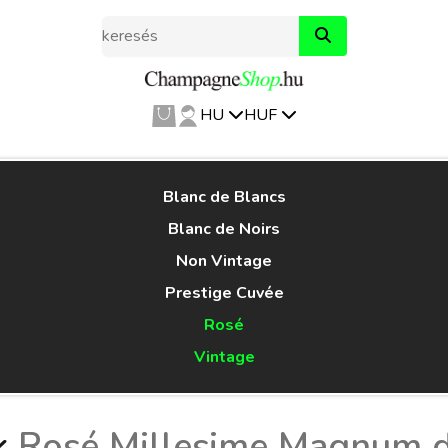
HU
HUF
Blanc de Blancs
Blanc de Noirs
Non Vintage
Prestige Cuvée
Rosé
Vintage
k
Rosé Millesime Magnum 