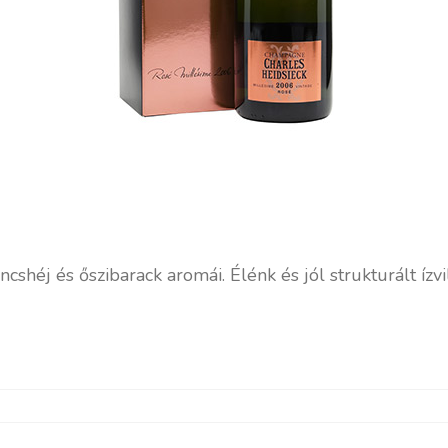
cshéj és őszibarack aromái. Élénk és jól strukturált ízvi