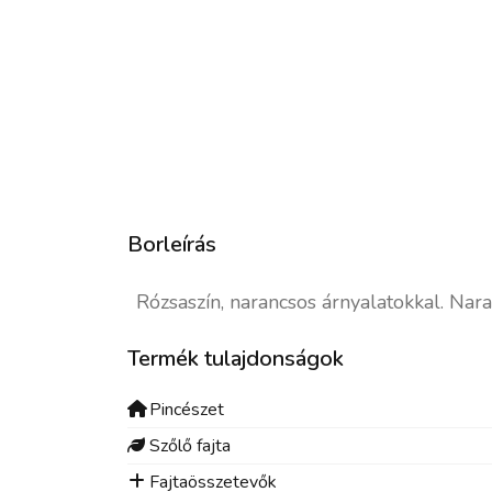
Borleírás
Rózsaszín, narancsos árnyalatokkal. Naran
Termék tulajdonságok
Pincészet
Szőlő fajta
Fajtaösszetevők