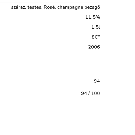
száraz,
testes,
Rosé,
champagne pezsgő
11.5%
1.5l
8C°
2006
94
94
/
100