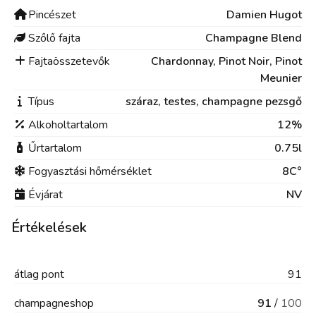
Pincészet
Damien Hugot
Szőlő fajta
Champagne Blend
Fajtaösszetevők
Chardonnay, Pinot Noir, Pinot
Meunier
Típus
száraz,
testes,
champagne pezsgő
Alkoholtartalom
12%
Űrtartalom
0.75l
Fogyasztási hőmérséklet
8C°
Évjárat
NV
Értékelések
átlag
pont
91
champagneshop
91
/
100