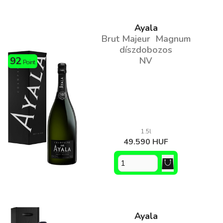
Ayala
Brut Majeur Magnum
díszdobozos
92
NV
Point
1.5l
49.590 HUF
Ayala