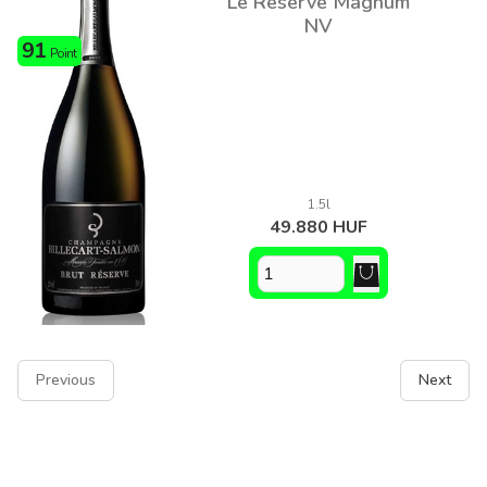
Le Réserve Magnum
NV
91
Point
1.5l
49.880 HUF
Previous
Next