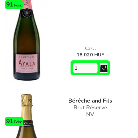
91
Point
0.375l
18.020 HUF
Béréche and Fils
Brut Réserve
NV
91
Point