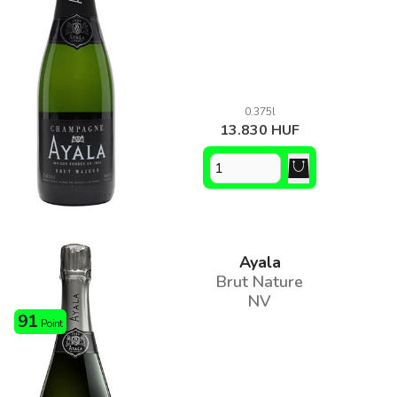
0.375l
13.830 HUF
Ayala
Brut Nature
NV
91
Point