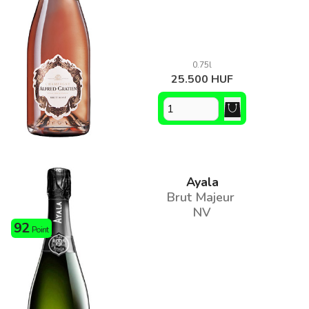
0.75l
25.500 HUF
Ayala
Brut Majeur
NV
92
Point