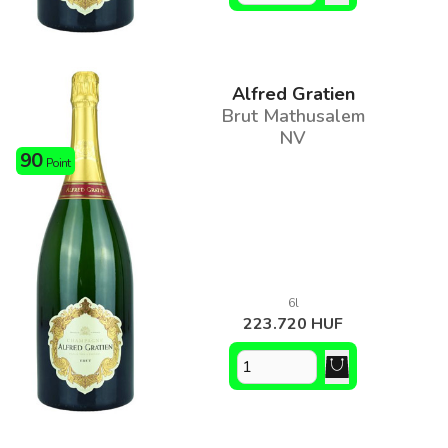
Alfred Gratien
Brut Mathusalem
NV
90
Point
6l
223.720 HUF