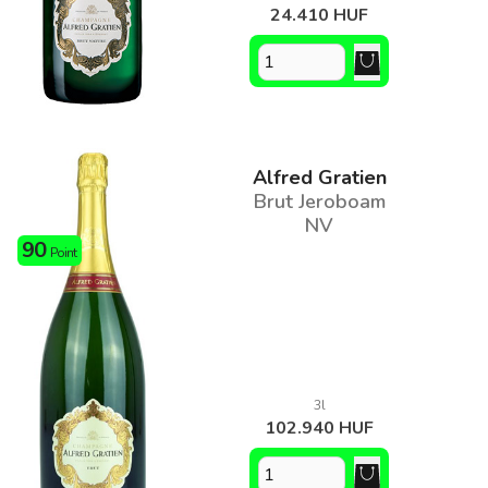
24.410 HUF
Alfred Gratien
Brut Jeroboam
NV
90
Point
3l
102.940 HUF