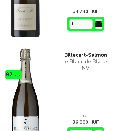
1.5l
54.740 HUF
Billecart-Salmon
Le Blanc de Blancs
NV
92
Point
0.75l
36.000 HUF