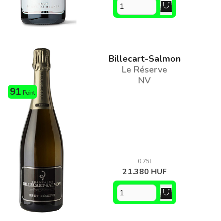
Billecart-Salmon
Le Réserve
NV
91
Point
0.75l
21.380 HUF