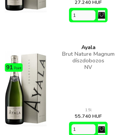
27.240 HUF
Ayala
Brut Nature Magnum
díszdobozos
91
NV
Point
1.5l
55.740 HUF