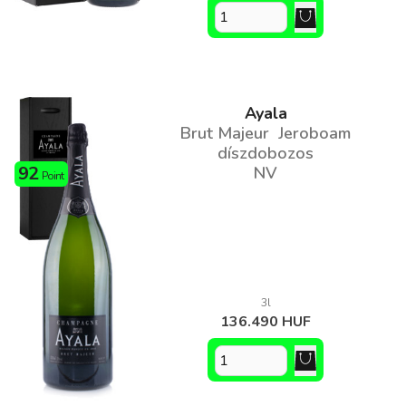
Ayala
Brut Majeur Jeroboam
díszdobozos
92
NV
Point
3l
136.490 HUF