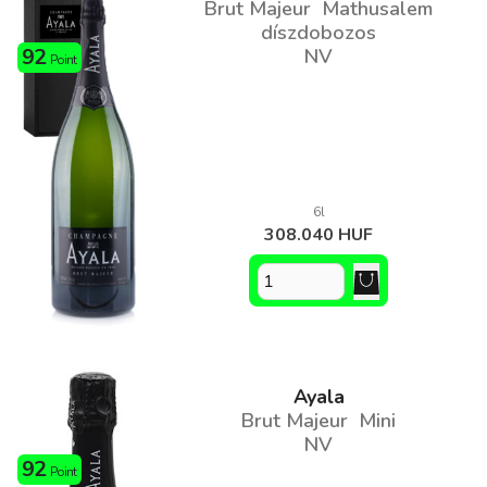
Brut Majeur Mathusalem
díszdobozos
92
NV
Point
6l
308.040 HUF
Ayala
Brut Majeur Mini
NV
92
Point