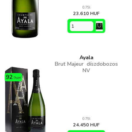
0.75l
23.610 HUF
Ayala
Brut Majeur díszdobozos
NV
92
Point
0.75l
24.450 HUF