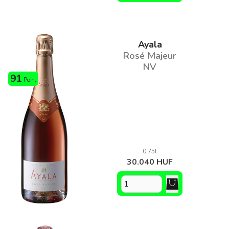
Ayala
Rosé Majeur
NV
91
Point
0.75l
30.040 HUF