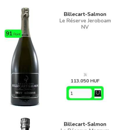
Billecart-Salmon
Le Réserve Jeroboam
NV
91
Point
3l
113.050 HUF
Billecart-Salmon