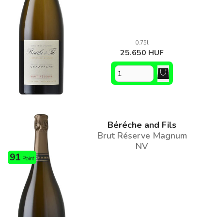
0.75l
25.650 HUF
Béréche and Fils
Brut Réserve Magnum
NV
91
Point