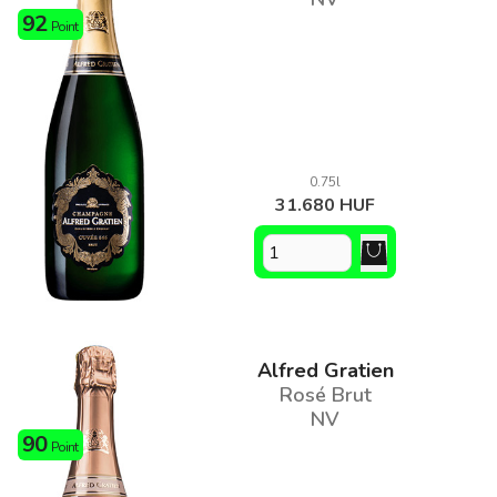
92
Point
0.75l
31.680 HUF
Alfred Gratien
Rosé Brut
NV
90
Point