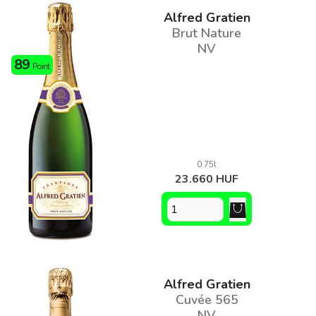
Alfred Gratien
Brut Nature
NV
89
Point
0.75l
23.660 HUF
Alfred Gratien
Cuvée 565
NV