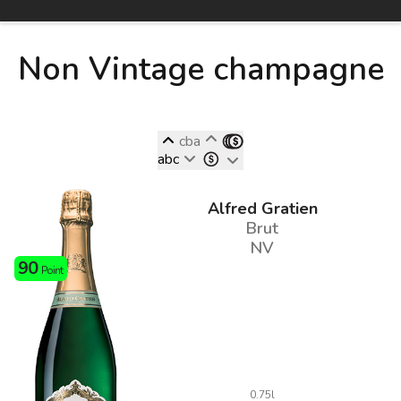
Non Vintage champagne
cba
abc
Alfred Gratien
Brut
NV
90
Point
0.75l