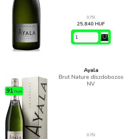
0.75l
25.840 HUF
Ayala
Brut Nature díszdobozos
NV
91
Point
0.75l