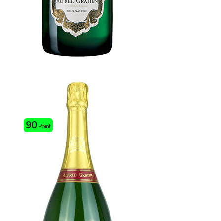
90
Point