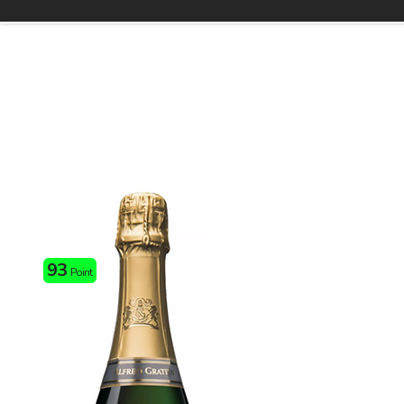
93
Point