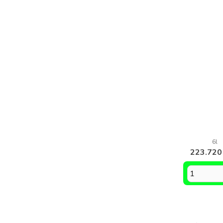
6l
223.720